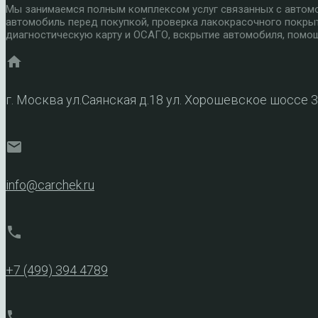
Мы занимаемся полным комплексом услуг связанных с автомоб
автомобиль перед покупкой, проверка лакокрасочного покры
диагностическую карту и ОСАГО, вскрытие автомобиля, помощ
home
г. Москва ул.Саянская д.18 ул. Хорошевское шоссе 
mail
info@carchek.ru
phone
+7 (499) 394 4789
phone