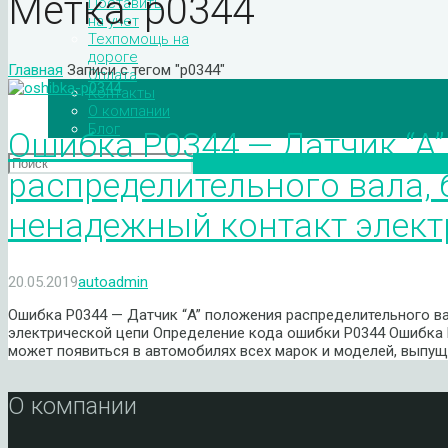
Метка:
p0344
Поставить
на учет
Техпомощь на
дороге
Главная
Записи с тегом "p0344"
Оплата
Контакты
О компании
Блог
Ошибка P0344 — Датчик “A
распределительного вала, 
ненадежный контакт элект
20.05.2019
autoadmin
Ошибка P0344 — Датчик “A” положения распределительного ва
электрической цепи Определение кода ошибки P0344 Ошибка
может появиться в автомобилях всех марок и моделей, выпущ
О компании