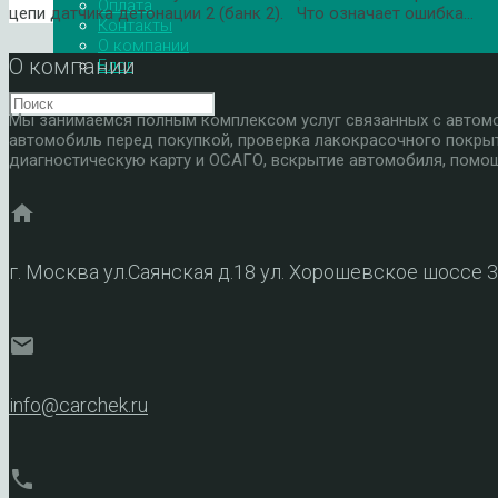
Оплата
цепи датчика детонации 2 (банк 2). Что означает ошибка…
Контакты
О компании
О компании
Блог
Мы занимаемся полным комплексом услуг связанных с автомоб
автомобиль перед покупкой, проверка лакокрасочного покры
диагностическую карту и ОСАГО, вскрытие автомобиля, помощ
home
г. Москва ул.Саянская д.18 ул. Хорошевское шоссе 
mail
info@carchek.ru
phone