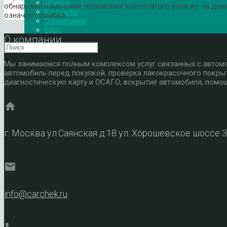
Оплата
обнаружил изменение положения коленчатого вала из-за дви
Контакты
означает ошибка…
О компании
Блог
О компании
Мы занимаемся полным комплексом услуг связанных с автомоб
автомобиль перед покупкой, проверка лакокрасочного покры
диагностическую карту и ОСАГО, вскрытие автомобиля, помощ
home
г. Москва ул.Саянская д.18 ул. Хорошевское шоссе 
mail
info@carchek.ru