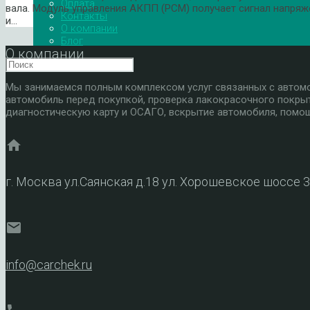
Оплата
вала. Модуль управления АКПП (PCM) получает сигнал напряж
Контакты
и…
О компании
Блог
О компании
Мы занимаемся полным комплексом услуг связанных с автомоб
автомобиль перед покупкой, проверка лакокрасочного покры
диагностическую карту и ОСАГО, вскрытие автомобиля, помощ
home
г. Москва ул.Саянская д.18 ул. Хорошевское шоссе 
mail
info@carchek.ru