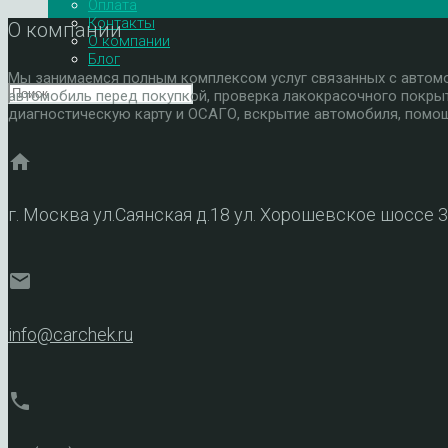
Оплата
Контакты
О компании
О компании
Блог
Мы занимаемся полным комплексом услуг связанных с автомоб
автомобиль перед покупкой, проверка лакокрасочного покры
диагностическую карту и ОСАГО, вскрытие автомобиля, помощ
home
г. Москва ул.Саянская д.18 ул. Хорошевское шоссе 
mail
info@carchek.ru
phone