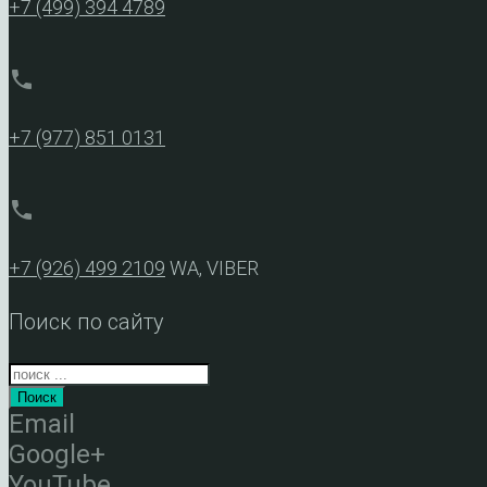
+7 (499) 394 4789
phone
+7 (977) 851 0131
phone
+7 (926) 499 2109
WA, VIBER
Поиск по сайту
Поиск
Email
Google+
YouTube