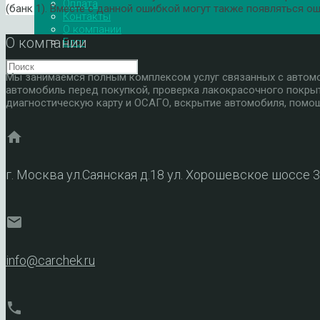
Оплата
(банк 1). Вместе с данной ошибкой могут также появляться о
Контакты
О компании
О компании
Блог
Мы занимаемся полным комплексом услуг связанных с автомоб
автомобиль перед покупкой, проверка лакокрасочного покры
диагностическую карту и ОСАГО, вскрытие автомобиля, помощ
home
г. Москва ул.Саянская д.18 ул. Хорошевское шоссе 
mail
info@carchek.ru
phone