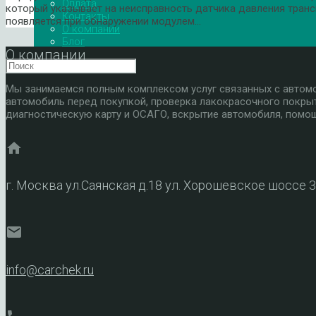
Оплата
который указывает на неисправность датчика давления тран
Контакты
появляется при обнаружении модулем…
О компании
Блог
О компании
Мы занимаемся полным комплексом услуг связанных с автомоб
автомобиль перед покупкой, проверка лакокрасочного покры
диагностическую карту и ОСАГО, вскрытие автомобиля, помощ
home
г. Москва ул.Саянская д.18 ул. Хорошевское шоссе 
mail
info@carchek.ru