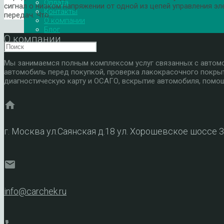
Оплата
сигнал о низком напряжении от одной из цепей управления 
Контакты
передач. Что…
О компании
Блог
О компании
Мы занимаемся полным комплексом услуг связанных с автомоб
автомобиль перед покупкой, проверка лакокрасочного покры
диагностическую карту и ОСАГО, вскрытие автомобиля, помощ
home
г. Москва ул.Саянская д.18 ул. Хорошевское шоссе 
mail
info@carchek.ru