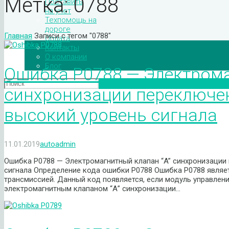
Метка:
0788
Поставить
на учет
Техпомощь на
дороге
Главная
Записи с тегом "0788"
Оплата
Контакты
О компании
Блог
Ошибка P0788 — Электрома
синхронизации переключе
высокий уровень сигнала
11.01.2019
autoadmin
Ошибка P0788 — Электромагнитный клапан “A” синхронизации
сигнала Определение кода ошибки P0788 Ошибка P0788 являе
трансмиссией. Данный код появляется, если модуль управлен
электромагнитным клапаном “А” синхронизации…