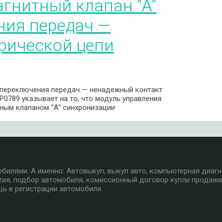
гнитный клапан “A”
ния передач —
рической цепи
 переключения передач — ненадежный контакт
0789 указывает на то, что модуль управления
ным клапаном “А” синхронизации
илями. А именно: Автовыкуп, выкуп авто, компьютерная диагн
тия, подбор автомобиля, комиссионный договор купли продажи
ь в регистрации автомобиля.