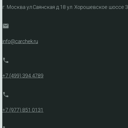
г. Москва ул.Саянская д.18 ул. Хорошевское шоссе 
mail
info@carchek.ru
phone
+7 (499) 394 4789
phone
+7 (977) 851 0131