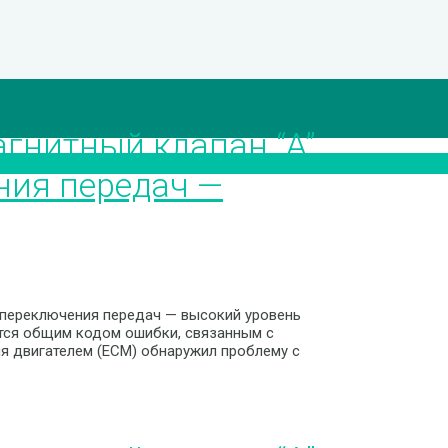
гнитный клапан “A”
ния передач —
 переключения передач — высокий уровень
тся общим кодом ошибки, связанным с
ия двигателем (ECM) обнаружил проблему с