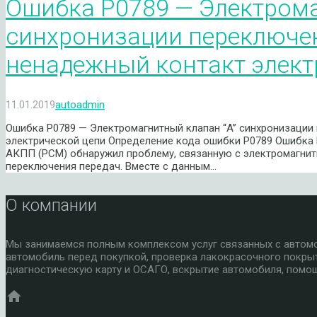
Ошибка P0789 — Электрома
синхронизации переключе
ненадежный контакт элект
11.01.2019
autoadmin
Ошибка P0789 — Электромагнитный клапан “A” синхронизации
электрической цепи Определение кода ошибки P0789 Ошибка P
АКПП (PCM) обнаружил проблему, связанную с электромагнит
переключения передач. Вместе с данным…
О компании
Мы занимаемся полным комплексом услуг связанных с автомоб
автомобиль перед покупкой, проверка лакокрасочного покры
диагностическую карту и ОСАГО, вскрытие автомобиля, помощ
home