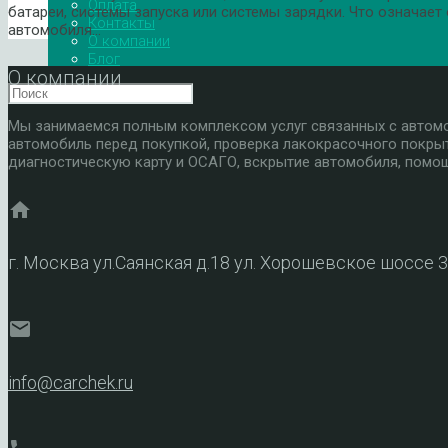
Оплата
батареи, системы запуска или системы зарядки. Что означает
Контакты
автомобиля…
О компании
Блог
О компании
Мы занимаемся полным комплексом услуг связанных с автомоб
автомобиль перед покупкой, проверка лакокрасочного покры
диагностическую карту и ОСАГО, вскрытие автомобиля, помощ
home
г. Москва ул.Саянская д.18 ул. Хорошевское шоссе 
mail
info@carchek.ru