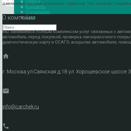
Оплата
давления в системе усилителя тормозов. Что означает ошибк
Контакты
О компании
О компании
Блог
Мы занимаемся полным комплексом услуг связанных с автомоб
автомобиль перед покупкой, проверка лакокрасочного покры
диагностическую карту и ОСАГО, вскрытие автомобиля, помощ
home
г. Москва ул.Саянская д.18 ул. Хорошевское шоссе 
mail
info@carchek.ru
phone