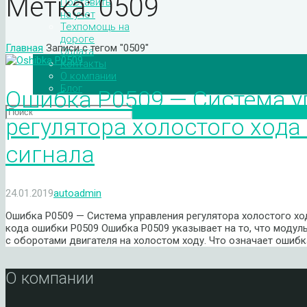
Метка:
0509
Поставить
на учет
Техпомощь на
дороге
Главная
Записи с тегом "0509"
Оплата
Контакты
О компании
Блог
Ошибка P0509 — Система у
регулятора холостого хода
сигнала
24.01.2019
autoadmin
Ошибка P0509 — Система управления регулятора холостого хо
кода ошибки P0509 Ошибка P0509 указывает на то, что моду
с оборотами двигателя на холостом ходу. Что означает ошиб
О компании