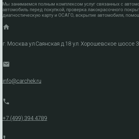
Мы занимаемся полным комплексом услуг связанных с автомоб
автомобиль перед покупкой, проверка лакокрасочного покры
диагностическую карту и ОСАГО, вскрытие автомобиля, помощ
home
г. Москва ул.Саянская д.18 ул. Хорошевское шоссе 
mail
info@carchek.ru
phone
+7 (499) 394 4789
phone