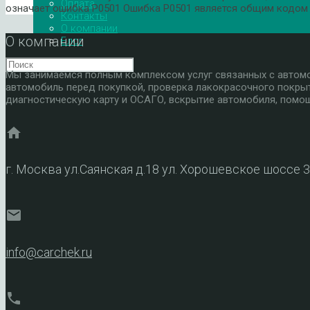
Оплата
означает ошибка P0501 Ошибка P0501 является общим кодом 
Контакты
О компании
О компании
Блог
Мы занимаемся полным комплексом услуг связанных с автомоб
автомобиль перед покупкой, проверка лакокрасочного покры
диагностическую карту и ОСАГО, вскрытие автомобиля, помощ
home
г. Москва ул.Саянская д.18 ул. Хорошевское шоссе 
mail
info@carchek.ru
phone