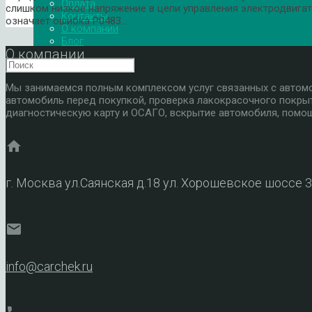
Оплата
слишком низкое напряжение в цепи управления электродвигат
Контакты
означает ошибка P0483…
О компании
Блог
О компании
Мы занимаемся полным комплексом услуг связанных с автомоб
автомобиль перед покупкой, проверка лакокрасочного покры
диагностическую карту и ОСАГО, вскрытие автомобиля, помощ
home
г. Москва ул.Саянская д.18 ул. Хорошевское шоссе 
mail
info@carchek.ru