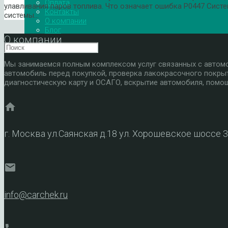
Оплата
улавливания паров топлива. Что означает ошибка P0447 Систе
Контакты
системы…
О компании
Блог
О компании
Мы занимаемся полным комплексом услуг связанных с автомоб
автомобиль перед покупкой, проверка лакокрасочного покры
диагностическую карту и ОСАГО, вскрытие автомобиля, помощ
home
г. Москва ул.Саянская д.18 ул. Хорошевское шоссе 
mail
info@carchek.ru