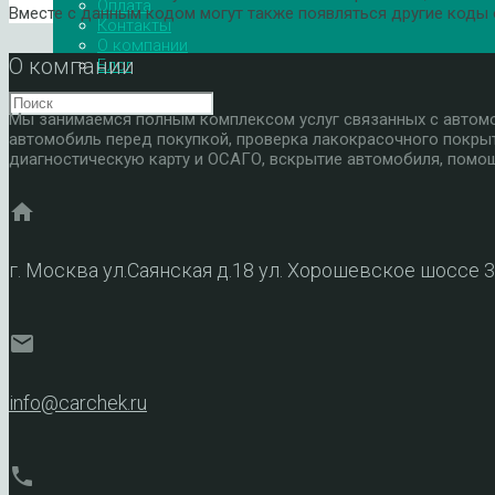
Оплата
Вместе с данным кодом могут также появляться другие коды
Контакты
О компании
О компании
Блог
Мы занимаемся полным комплексом услуг связанных с автомоб
автомобиль перед покупкой, проверка лакокрасочного покры
диагностическую карту и ОСАГО, вскрытие автомобиля, помощ
home
г. Москва ул.Саянская д.18 ул. Хорошевское шоссе 
mail
info@carchek.ru
phone