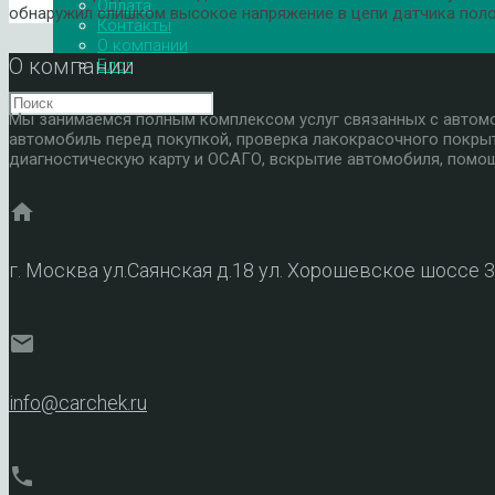
Оплата
обнаружил слишком высокое напряжение в цепи датчика поло
Контакты
О компании
О компании
Блог
Мы занимаемся полным комплексом услуг связанных с автомоб
автомобиль перед покупкой, проверка лакокрасочного покры
диагностическую карту и ОСАГО, вскрытие автомобиля, помощ
home
г. Москва ул.Саянская д.18 ул. Хорошевское шоссе 
mail
info@carchek.ru
phone