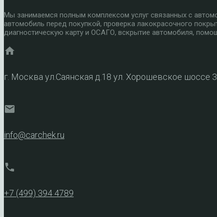
Мы занимаемся полным комплексом услуг связанных с автомоб
автомобиль перед покупкой, проверка лакокрасочного покры
диагностическую карту и ОСАГО, вскрытие автомобиля, помощ
home
г. Москва ул.Саянская д.18 ул. Хорошевское шоссе 
mail
info@carchek.ru
phone
+7 (499) 394 4789