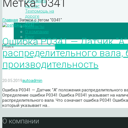
Метка:
0341
Поставить
на учет
Техпомощь на
дороге
Главная
Записи с тегом "0341"
Оплата
Контакты
О компании
Блог
Ошибка P0341 — Датчик “A
распределительного вала, 
производительность
20.05.2019
autoadmin
Ошибка P0341 — Датчик “A” положения распределительного ва
Определение ошибки P0341 Ошибка P0341 указывает на налич
распределительного вала. Что означает ошибка P0341 Ошибк
который указывает на…
О компании