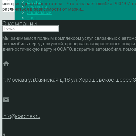
Оплата
или приводного нагнетателя. Что означает ошибка P0049 Ин
Контакты
различаться в зависимости от марки…
О компании
Блог
О компании
Мы занимаемся полным комплексом услуг связанных с автомоб
автомобиль перед покупкой, проверка лакокрасочного покры
диагностическую карту и ОСАГО, вскрытие автомобиля, помощ
home
г. Москва ул.Саянская д.18 ул. Хорошевское шоссе 
mail
info@carchek.ru