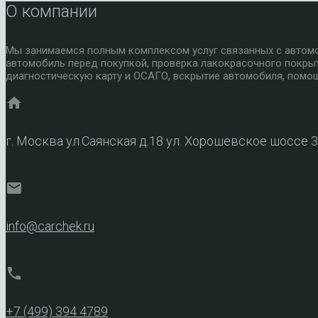
О компании
Мы занимаемся полным комплексом услуг связанных с автомоб
автомобиль перед покупкой, проверка лакокрасочного покры
диагностическую карту и ОСАГО, вскрытие автомобиля, помощ
home
г. Москва ул.Саянская д.18 ул. Хорошевское шоссе 
mail
info@carchek.ru
phone
+7 (499) 394 4789