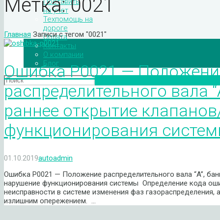
Метка:
0021
Поставить
на учет
Техпомощь на
дороге
Главная
Записи с тегом "0021"
Оплата
Контакты
О компании
Блог
Ошибка P0021 — Положени
распределительного вала “
раннее открытие клапанов
функционирования систе
01.10.2019
autoadmin
Ошибка P0021 — Положение распределительного вала “A”, бан
нарушение функционирования системы Определение кода оши
неисправности в системе изменения фаз газораспределения, 
излишним опережением. …