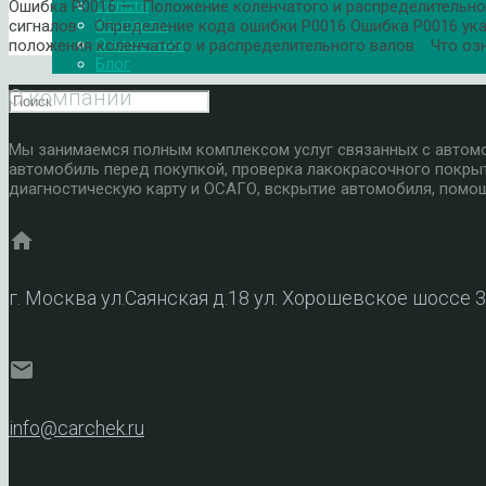
Оплата
Ошибка P0016 — Положение коленчатого и распределительного
Контакты
сигналов Определение кода ошибки P0016 Ошибка P0016 указ
О компании
положения коленчатого и распределительного валов. Что оз
Блог
О компании
Мы занимаемся полным комплексом услуг связанных с автомоб
автомобиль перед покупкой, проверка лакокрасочного покры
диагностическую карту и ОСАГО, вскрытие автомобиля, помощ
home
г. Москва ул.Саянская д.18 ул. Хорошевское шоссе 
mail
info@carchek.ru