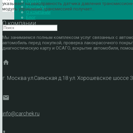
Оплата
указывает на неисправность датчика давления трансмиссионн
Контакты
модуль управления трансмиссией получает…
О компании
Блог
О компании
Мы занимаемся полным комплексом услуг связанных с автомоб
автомобиль перед покупкой, проверка лакокрасочного покры
диагностическую карту и ОСАГО, вскрытие автомобиля, помощ
home
г. Москва ул.Саянская д.18 ул. Хорошевское шоссе 
mail
info@carchek.ru