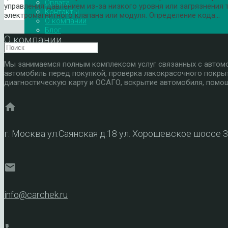
Оплата
управления давлением из-за низкого уровня или загрязнения
Контакты
электромагнитного клапана или модуля. Определение кода…
О компании
Блог
О компании
Мы занимаемся полным комплексом услуг связанных с автомоб
автомобиль перед покупкой, проверка лакокрасочного покры
диагностическую карту и ОСАГО, вскрытие автомобиля, помощ
home
г. Москва ул.Саянская д.18 ул. Хорошевское шоссе 
mail
info@carchek.ru