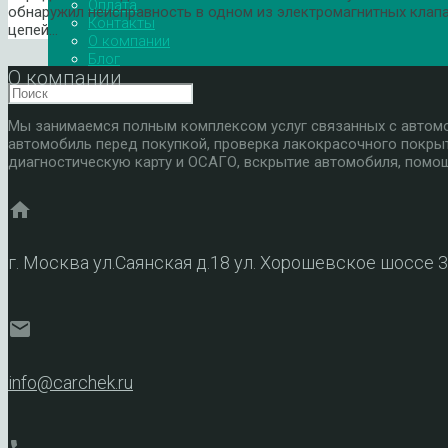
Оплата
обнаружил неисправность в одном из электромагнитных клапа
Контакты
цепей…
О компании
Блог
О компании
Мы занимаемся полным комплексом услуг связанных с автомоб
автомобиль перед покупкой, проверка лакокрасочного покры
диагностическую карту и ОСАГО, вскрытие автомобиля, помощ
home
г. Москва ул.Саянская д.18 ул. Хорошевское шоссе 
mail
info@carchek.ru