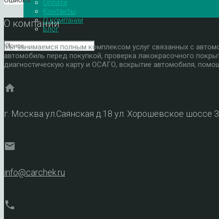
Ошибка…
Оплата
Контакты
О компании
О компании
Блог
Мы занимаемся полным комплексом услуг связанных с автомоб
автомобиль перед покупкой, проверка лакокрасочного покры
диагностическую карту и ОСАГО, вскрытие автомобиля, помощ
home
г. Москва ул.Саянская д.18 ул. Хорошевское шоссе 
mail
info@carchek.ru
phone