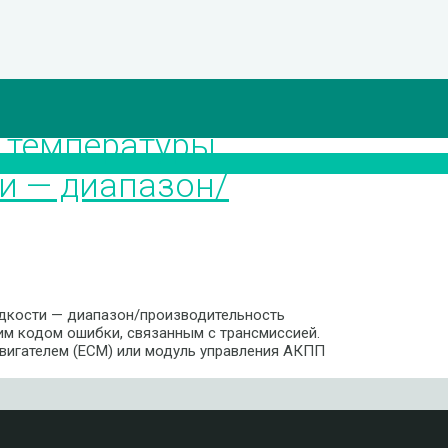
” температуры
и — диапазон/
идкости — диапазон/производительность
м кодом ошибки, связанным с трансмиссией.
двигателем (ECM) или модуль управления АКПП