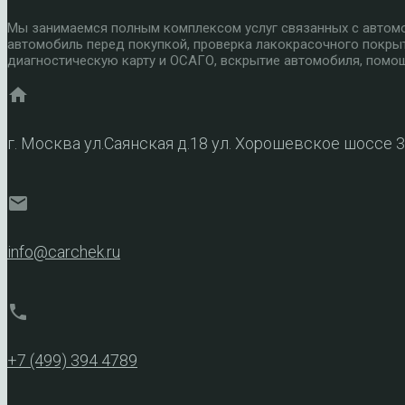
Мы занимаемся полным комплексом услуг связанных с автомоб
автомобиль перед покупкой, проверка лакокрасочного покры
диагностическую карту и ОСАГО, вскрытие автомобиля, помощ
home
г. Москва ул.Саянская д.18 ул. Хорошевское шоссе 
mail
info@carchek.ru
phone
+7 (499) 394 4789