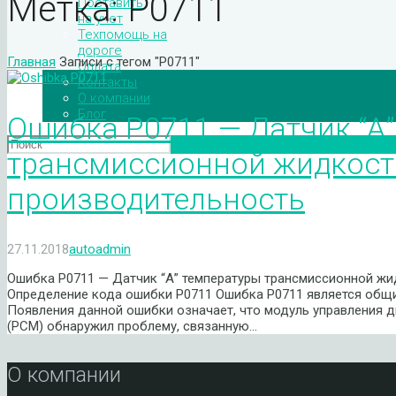
Метка:
Р0711
Поставить
на учет
Техпомощь на
дороге
Главная
Записи с тегом "Р0711"
Оплата
Контакты
О компании
Блог
Ошибка P0711 — Датчик “А
трансмиссионной жидкост
производительность
27.11.2018
autoadmin
Ошибка P0711 — Датчик “А” температуры трансмиссионной ж
Определение кода ошибки P0711 Ошибка P0711 является общи
Появления данной ошибки означает, что модуль управления 
(PCM) обнаружил проблему, связанную…
О компании