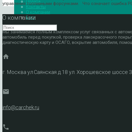
Оплата
управления топливными форсунками. Что означает ошибка P0
Контакты
О компании
О компании
Блог
Мы занимаемся полным комплексом услуг связанных с автомоб
автомобиль перед покупкой, проверка лакокрасочного покры
диагностическую карту и ОСАГО, вскрытие автомобиля, помощ
home
г. Москва ул.Саянская д.18 ул. Хорошевское шоссе 
mail
info@carchek.ru
phone