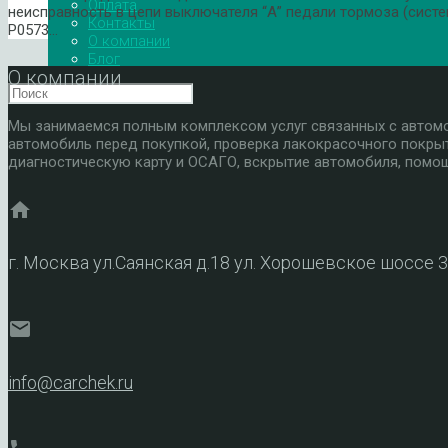
Оплата
неисправность в цепи выключателя “А” педали тормоза (систе
Контакты
P0573…
О компании
Блог
О компании
Мы занимаемся полным комплексом услуг связанных с автомоб
автомобиль перед покупкой, проверка лакокрасочного покры
диагностическую карту и ОСАГО, вскрытие автомобиля, помощ
home
г. Москва ул.Саянская д.18 ул. Хорошевское шоссе 
mail
info@carchek.ru