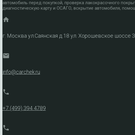
автомобиль перед покупкой, проверка лакокрасочного покры
диагностическую карту и ОСАГО, вскрытие автомобиля, помощ
home
г. Москва ул.Саянская д.18 ул. Хорошевское шоссе 
mail
info@carchek.ru
phone
+7 (499) 394 4789
phone