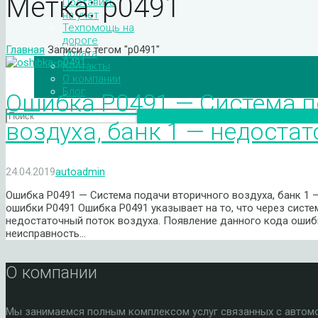
Метка:
р0491
Поставить
на учет
Техпомощь на
дороге
Главная
Записи с тегом "р0491"
Оплата
Контакты
О компании
Блог
Ошибка P0491 — Система п
воздуха, банк 1 — недоста
24.04.2019
autoadmin
Ошибка P0491 — Система подачи вторичного воздуха, банк 1
ошибки P0491 Ошибка P0491 указывает на то, что через систе
недостаточный поток воздуха. Появление данного кода ошиб
неисправность…
О компании
Мы занимаемся полным комплексом услуг связанных с автомоб