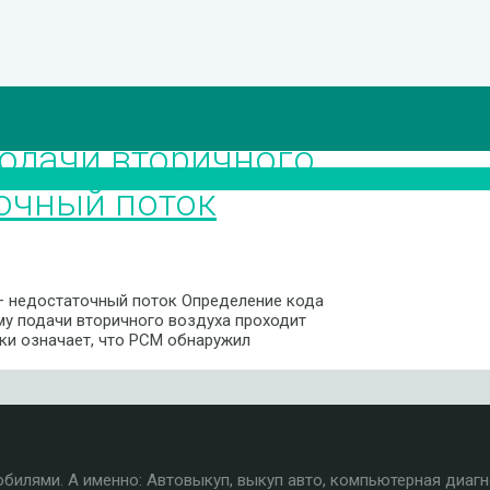
одачи вторичного
точный поток
 — недостаточный поток Определение кода
му подачи вторичного воздуха проходит
ки означает, что PCM обнаружил
илями. А именно: Автовыкуп, выкуп авто, компьютерная диагн