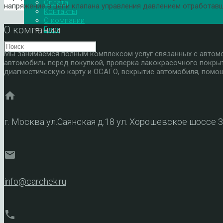
Оплата
напряжение в цепи клапана управления давлением отработавш
Контакты
О компании
О компании
Блог
Мы занимаемся полным комплексом услуг связанных с автомоб
автомобиль перед покупкой, проверка лакокрасочного покры
диагностическую карту и ОСАГО, вскрытие автомобиля, помощ
home
г. Москва ул.Саянская д.18 ул. Хорошевское шоссе 
mail
info@carchek.ru
phone