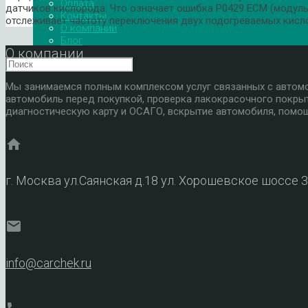
Оплата
датчиков кислорода. Что означает ошибка P0429 ECM (модуль
Контакты
отслеживает частоту переключения двух подогреваемых кис
О компании
Блог
О компании
Мы занимаемся полным комплексом услуг связанных с автомоб
автомобиль перед покупкой, проверка лакокрасочного покры
диагностическую карту и ОСАГО, вскрытие автомобиля, помощ
home
г. Москва ул.Саянская д.18 ул. Хорошевское шоссе 
mail
info@carchek.ru