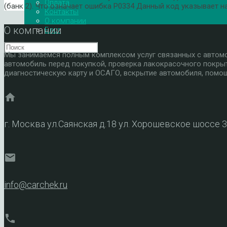
Оплата
(банк 2). Что означает ошибка P0334 Данный код указывает 
Контакты
О компании
О компании
Блог
Мы занимаемся полным комплексом услуг связанных с автомоб
автомобиль перед покупкой, проверка лакокрасочного покры
диагностическую карту и ОСАГО, вскрытие автомобиля, помощ
home
г. Москва ул.Саянская д.18 ул. Хорошевское шоссе 
mail
info@carchek.ru
phone