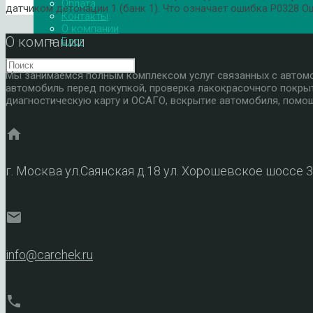
Оплата
датчиком детонации 1 (банк 1). Что означает ошибка P0328 
Контакты
О компании
О компании
Блог
Мы занимаемся полным комплексом услуг связанных с автомоб
автомобиль перед покупкой, проверка лакокрасочного покры
диагностическую карту и ОСАГО, вскрытие автомобиля, помощ
home
г. Москва ул.Саянская д.18 ул. Хорошевское шоссе 
mail
info@carchek.ru
phone