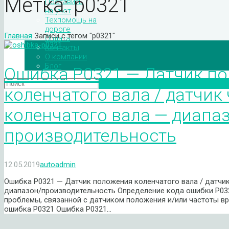
Метка:
р0321
Поставить
на учет
Техпомощь на
дороге
Главная
Записи с тегом "р0321"
Оплата
Контакты
О компании
Блог
Ошибка P0321 — Датчик п
коленчатого вала / датчик
коленчатого вала — диапаз
производительность
12.05.2019
autoadmin
Ошибка P0321 — Датчик положения коленчатого вала / датчи
диапазон/производительность Определение кода ошибки P032
проблемы, связанной с датчиком положения и/или частоты вр
ошибка P0321 Ошибка P0321…