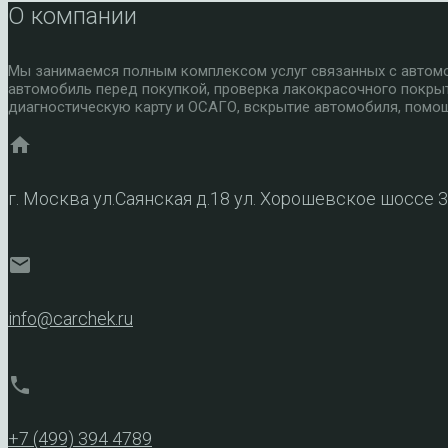
О компании
Мы занимаемся полным комплексом услуг связанных с автомоб
автомобиль перед покупкой, проверка лакокрасочного покры
диагностическую карту и ОСАГО, вскрытие автомобиля, помощ
home
г. Москва ул.Саянская д.18 ул. Хорошевское шоссе 
mail
info@carchek.ru
phone
+7 (499) 394 4789