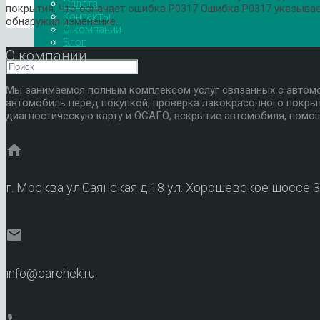
Оплата
покрытия. Что означает ошибка P0317 Ошибка P0317 указывае
Контакты
обнаружил изменение…
О компании
Блог
О компании
Мы занимаемся полным комплексом услуг связанных с автомоб
автомобиль перед покупкой, проверка лакокрасочного покры
диагностическую карту и ОСАГО, вскрытие автомобиля, помощ
home
г. Москва ул.Саянская д.18 ул. Хорошевское шоссе 
mail
info@carchek.ru