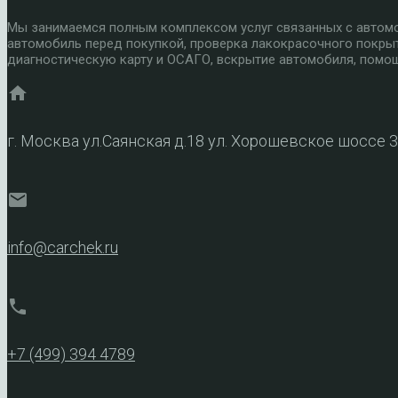
Мы занимаемся полным комплексом услуг связанных с автомоб
автомобиль перед покупкой, проверка лакокрасочного покры
диагностическую карту и ОСАГО, вскрытие автомобиля, помощ
home
г. Москва ул.Саянская д.18 ул. Хорошевское шоссе 
mail
info@carchek.ru
phone
+7 (499) 394 4789