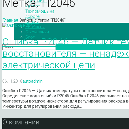
Метка:
П2046
Поставить
на учет
Техпомощь на
дороге
Главная
Записи с тегом "П2046"
Оплата
Контакты
О компании
Блог
Ошибка P2046 — Датчик т
восстановителя — ненадеж
электрической цепи
06.11.2018
autoadmin
Ошибка P2046 — Датчик температуры восстановителя — ненад
Определение кода ошибки P2046 Ошибка P2046 указывает на н
температуры воздуха инжектора для регулирования расхода в
Инжектор для регулирования расхода…
О компании