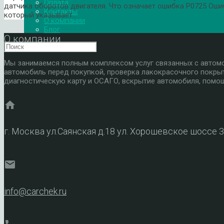
Оплата
датчика оборотов двигателя. Что означает ошибка P0725 Ош
Контакты
который указывает…
О компании
Блог
О компании
Мы занимаемся полным комплексом услуг связанных с автомоб
автомобиль перед покупкой, проверка лакокрасочного покры
диагностическую карту и ОСАГО, вскрытие автомобиля, помощ
home
г. Москва ул.Саянская д.18 ул. Хорошевское шоссе 
mail
info@carchek.ru