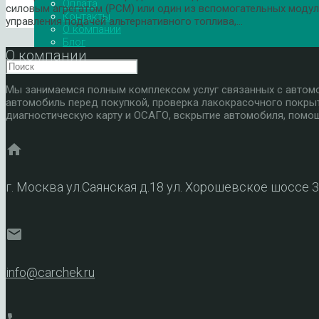
Оплата
силовым агрегатом (PCM) или один из вспомогательных модул
Контакты
управления подачей альтернативного топлива,…
О компании
Блог
О компании
Мы занимаемся полным комплексом услуг связанных с автомоб
автомобиль перед покупкой, проверка лакокрасочного покры
диагностическую карту и ОСАГО, вскрытие автомобиля, помощ
home
г. Москва ул.Саянская д.18 ул. Хорошевское шоссе 
mail
info@carchek.ru