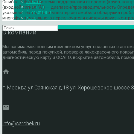
Оплата
Ошибка P0579 — Система поддержания скорости (круиз-конт
Контакты
(входной сигнал “А”) — диапазон/производительность Опред
О компании
указывает на то, что компьютер автомобиля обнаружил пробл
Блог
многофункционального переключателя системы круиз-контрол
О компании
Мы занимаемся полным комплексом услуг связанных с автомоб
автомобиль перед покупкой, проверка лакокрасочного покры
диагностическую карту и ОСАГО, вскрытие автомобиля, помощ
home
г. Москва ул.Саянская д.18 ул. Хорошевское шоссе 
mail
info@carchek.ru