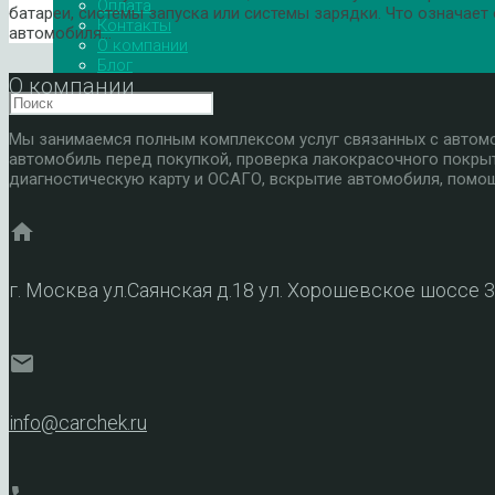
Оплата
батареи, системы запуска или системы зарядки. Что означает
Контакты
автомобиля…
О компании
Блог
О компании
Мы занимаемся полным комплексом услуг связанных с автомоб
автомобиль перед покупкой, проверка лакокрасочного покры
диагностическую карту и ОСАГО, вскрытие автомобиля, помощ
home
г. Москва ул.Саянская д.18 ул. Хорошевское шоссе 
mail
info@carchek.ru