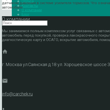
Оплата
датчиком давления в системе усилителя тормозов. Что означ
Контакты
автомобиля…
О компании
Блог
О компании
Мы занимаемся полным комплексом услуг связанных с автомоб
автомобиль перед покупкой, проверка лакокрасочного покры
диагностическую карту и ОСАГО, вскрытие автомобиля, помощ
home
г. Москва ул.Саянская д.18 ул. Хорошевское шоссе 
mail
info@carchek.ru