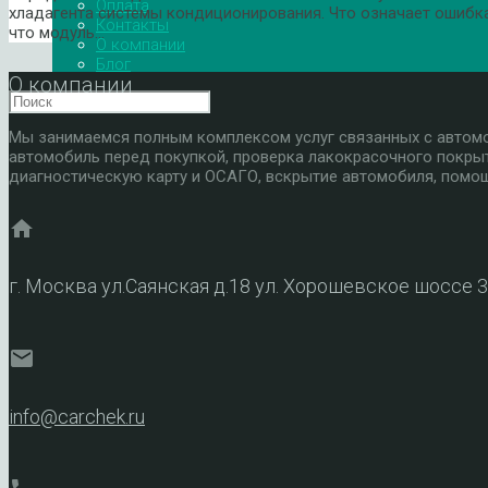
Оплата
хладагента системы кондиционирования. Что означает ошибка
Контакты
что модуль…
О компании
Блог
О компании
Мы занимаемся полным комплексом услуг связанных с автомоб
автомобиль перед покупкой, проверка лакокрасочного покры
диагностическую карту и ОСАГО, вскрытие автомобиля, помощ
home
г. Москва ул.Саянская д.18 ул. Хорошевское шоссе 
mail
info@carchek.ru