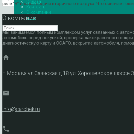
Оплата
реле “B” насоса подачи вторичного воздуха. Что означает ош
Контакты
О компании
О компании
Блог
Мы занимаемся полным комплексом услуг связанных с автомоб
автомобиль перед покупкой, проверка лакокрасочного покры
диагностическую карту и ОСАГО, вскрытие автомобиля, помощ
home
г. Москва ул.Саянская д.18 ул. Хорошевское шоссе 
mail
info@carchek.ru
phone