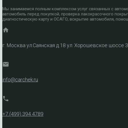
Мы занимаемся полным комплексом услуг связанных с автомоб
автомобиль перед покупкой, проверка лакокрасочного покры
диагностическую карту и ОСАГО, вскрытие автомобиля, помощ
home
г. Москва ул.Саянская д.18 ул. Хорошевское шоссе 
mail
info@carchek.ru
phone
+7 (499) 394 4789