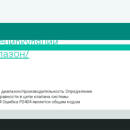
ециркуляции
пазон/
— диапазон/производительность Определение
равности в цепи клапана системы
04 Ошибка P0404 является общим кодом