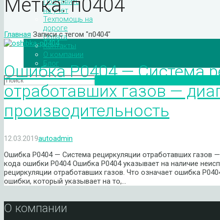
Метка:
п0404
Поставить
на учет
Техпомощь на
дороге
Главная
Записи с тегом "п0404"
Оплата
Контакты
О компании
Блог
Ошибка P0404 — Система р
отработавших газов — диа
производительность
12.03.2019
autoadmin
Ошибка P0404 — Система рециркуляции отработавших газов 
кода ошибки P0404 Ошибка P0404 указывает на наличие неисп
рециркуляции отработавших газов. Что означает ошибка P04
ошибки, который указывает на то,…
О компании