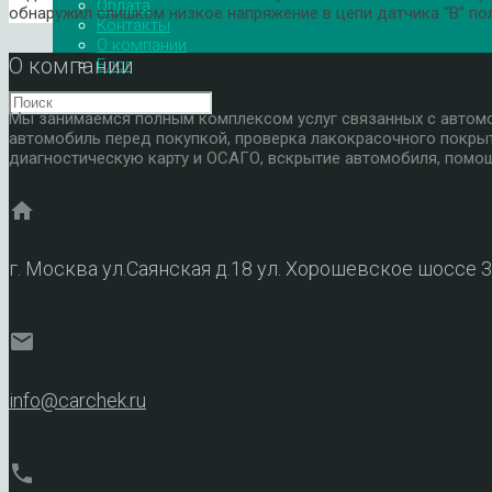
Оплата
обнаружил слишком низкое напряжение в цепи датчика “B” по
Контакты
О компании
О компании
Блог
Мы занимаемся полным комплексом услуг связанных с автомоб
автомобиль перед покупкой, проверка лакокрасочного покры
диагностическую карту и ОСАГО, вскрытие автомобиля, помощ
home
г. Москва ул.Саянская д.18 ул. Хорошевское шоссе 
mail
info@carchek.ru
phone