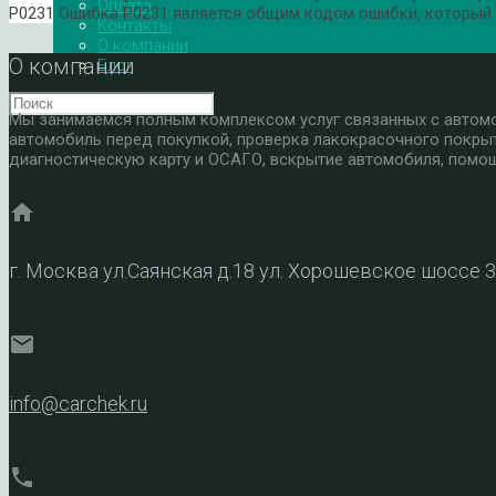
Оплата
P0231 Ошибка P0231 является общим кодом ошибки, который у
Контакты
О компании
О компании
Блог
Мы занимаемся полным комплексом услуг связанных с автомоб
автомобиль перед покупкой, проверка лакокрасочного покры
диагностическую карту и ОСАГО, вскрытие автомобиля, помощ
home
г. Москва ул.Саянская д.18 ул. Хорошевское шоссе 
mail
info@carchek.ru
phone