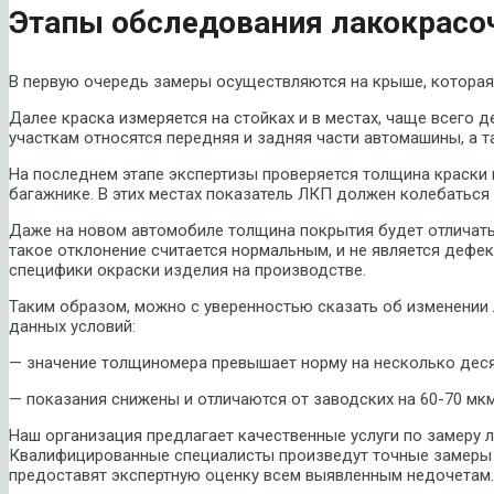
Этапы обследования лакокрасо
В первую очередь замеры осуществляются на крыше, которая 
Далее краска измеряется на стойках и в местах, чаще всего 
участкам относятся передняя и задняя части автомашины, а т
На последнем этапе экспертизы проверяется толщина краски в
багажнике. В этих местах показатель ЛКП должен колебаться 
Даже на новом автомобиле толщина покрытия будет отличатьс
такое отклонение считается нормальным, и не является дефек
специфики окраски изделия на производстве.
Таким образом, можно с уверенностью сказать об изменении
данных условий:
— значение толщиномера превышает норму на несколько деся
— показания снижены и отличаются от заводских на 60-70 мкм
Наш организация предлагает качественные услуги по замеру 
Квалифицированные специалисты произведут точные замеры т
предоставят экспертную оценку всем выявленным недочетам.