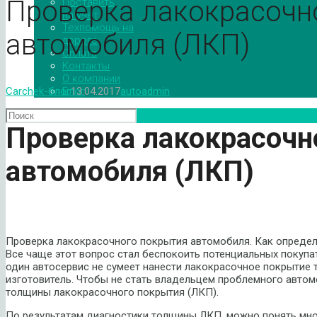
Проверка лакокрасочн
Поставить
на учет
Техпомощь на
автомобиля (ЛКП)
дороге
Оплата
Контакты
О компании
Блог
Carchek-блог
13.04.2017
autoadmin
Проверка лакокрасочн
автомобиля (ЛКП)
Проверка лакокрасочного покрытия автомобиля. Как определ
Все чаще этот вопрос стал беспокоить потенциальных покупа
один автосервис не сумеет нанести лакокрасочное покрытие т
изготовитель. Чтобы не стать владельцем проблемного автом
толщины лакокрасочного покрытия (ЛКП).
По результатам диагностики толщины ЛКП, можно понять мно