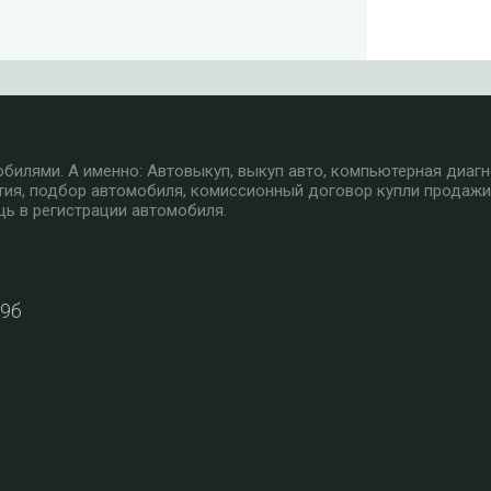
илями. А именно: Автовыкуп, выкуп авто, компьютерная диагн
тия, подбор автомобиля, комиссионный договор купли продажи
ь в регистрации автомобиля.
39б