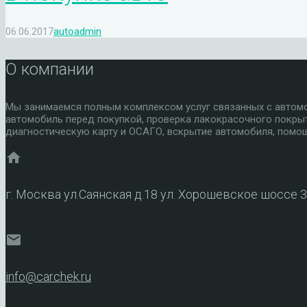
06.06.2017
autoadmin
О компании
Мы занимаемся полным комплексом услуг связанных с автомоб
автомобиль перед покупкой, проверка лакокрасочного покры
диагностическую карту и ОСАГО, вскрытие автомобиля, помощ
home
г. Москва ул.Саянская д.18 ул. Хорошевское шоссе 
mail
info@carchek.ru