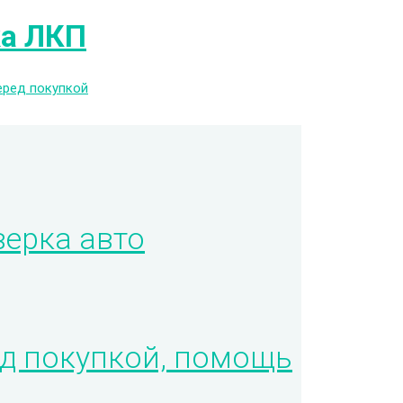
а ЛКП
еред покупкой
верка авто
д покупкой, помощь