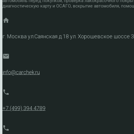
автомобиль перед покупкой, проверка лакокрасочного покры
диагностическую карту и ОСАГО, вскрытие автомобиля, помощ
home
г. Москва ул.Саянская д.18 ул. Хорошевское шоссе 
mail
info@carchek.ru
phone
+7 (499) 394 4789
phone