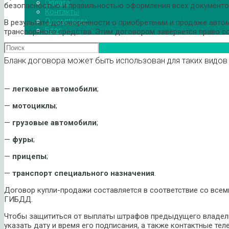
Оплата
безопасностью и правильностью оформления всех документо
Контакты
О компании
В результате договоренности о приобретении и продаже авт
Блог
транспортного средства. Этим договором заверяется право с
Бланк договора может быть использован для таких видов 
—
легковые автомобили
;
—
мотоциклы
;
—
грузовые автомобили
;
—
фуры
;
—
прицепы
;
—
транспорт специального назначения
.
Договор купли-продажи составляется в соответствие со все
ГИБДД.
Чтобы защититься от выплаты штрафов предыдущего владель
указать дату и время его подписания, а также контактные те