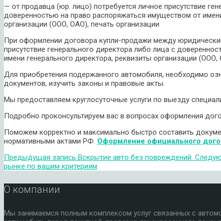
— от продавца (юр. лицо) потребуется личное присутствие ге
доверенностью на право распоряжаться имуществом от имени
организации (ООО, ОАО), печать организации
При оформлении договора купли-продажи между юридическим
присутствие генерального директора либо лица с доверенно
имени генерального директора, реквизиты организации (ООО, 
Для приобретения подержанного автомобиля, необходимо оз
документов, изучить законы и правовые акты.
Мы предоставляем круглосуточные услуги по выезду специали
Подробно проконсультируем вас в вопросах оформления дог
Поможем корректно и максимально быстро составить докуме
нормативными актами РФ.
Оформление официального догов
Предыдущая запись
Вскрытие авто без повреждений.
Следую
рынке по вашим критериям
О компании
Мы занимаемся полным комплексом услуг связанных с автомоб