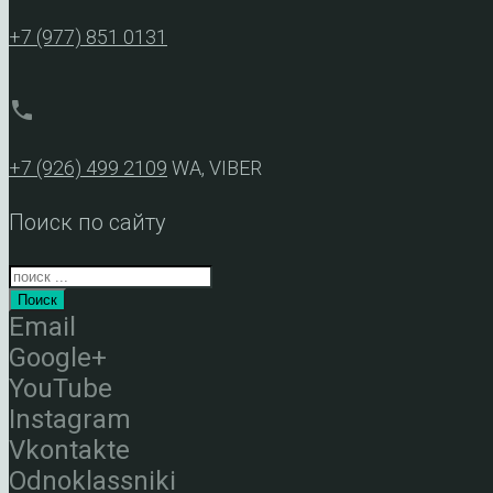
+7 (977) 851 0131
phone
+7 (926) 499 2109
WA, VIBER
Поиск по сайту
Поиск
Email
Google+
YouTube
Instagram
Vkontakte
Odnoklassniki