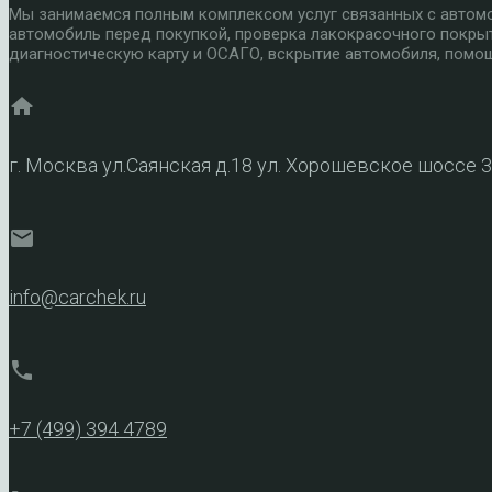
Мы занимаемся полным комплексом услуг связанных с автомоб
автомобиль перед покупкой, проверка лакокрасочного покры
диагностическую карту и ОСАГО, вскрытие автомобиля, помощ
home
г. Москва ул.Саянская д.18 ул. Хорошевское шоссе 
mail
info@carchek.ru
phone
+7 (499) 394 4789