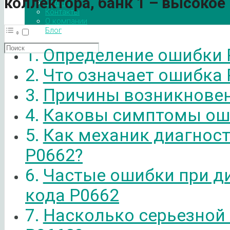
коллектора, банк 1 – высоко
Оплата
Контакты
О компании
Блог
Определение ошибки 
Что означает ошибка 
Причины возникновен
Каковы симптомы ош
Как механик диагнос
P0662?
Частые ошибки при д
кода P0662
Насколько серьезной