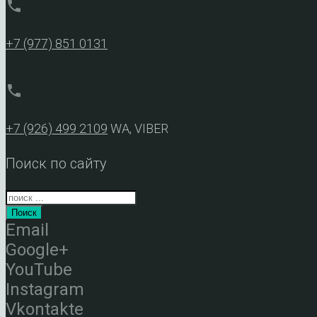
phone
+7 (977) 851 0131
phone
+7 (926) 499 2109
WA, VIBER
Поиск по сайту
Поиск
Email
Google+
YouTube
Instagram
Vkontakte