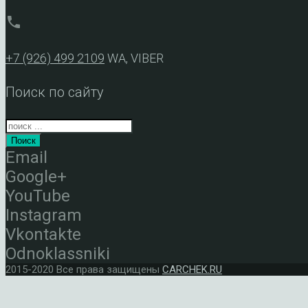
phone
+7 (926) 499 2109
WA, VIBER
Поиск по сайту
Поиск
Email
Google+
YouTube
Instagram
Vkontakte
Odnoklassniki
2015-2020 Все права защищены
CARCHEK.RU