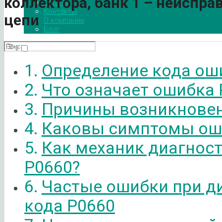
коллектора, банк 1 – неиспра
Оплата
Контакты
цепи
О компании
Блог
Определение кода ош
Что означает ошибка 
Причины возникновен
Каковы симптомы ош
Как механик диагнос
P0660?
Частые ошибки при д
кода P0660