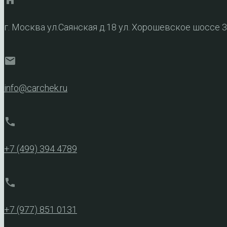
home
г. Москва ул.Саянская д.18 ул. Хорошевское шоссе 
mail
info@carchek.ru
phone
+7 (499) 394 4789
phone
+7 (977) 851 0131