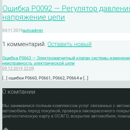
Ошибка P0092 — Регулятор давлени
напряжение цепи
04.11.2019
autoadmin
1 комментарий.
Оставить новый
Ошибка P0663 — Электромагнитный клапан системы изменения 
неисправность электрической цепи
09.12.2019 22:09
[…] ошибки P0660, P0661, P0662, P0664 и […]
О компании
Мы занимаемся полным комплексом услуг связанных с автомоб
автомобиль перед покупкой, проверка лакокрасочного покры
диагностическую карту и ОСАГО, вскрытие автомобиля, помощ