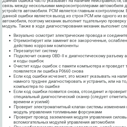
Данная ошибка часто указывает на наличие неисправности, с
связь между несколькими микроконтроллерами автомобиля д
устройств автомобиля. PCM является главным контроллером. 
данной ошибки является выход из строя PCM или одного из 
автомобиля, поэтому механик выполнит тщательную проверку
модуль. Также в ходе диагностирования механик выполнит с
Визуально осмотрит электрические провода и соединит
Отремонтирует или заменит все закороченные, ослабле
действию коррозии компоненты
Перезапустит систему
Подключит сканер OBD-II к диагностическому разъему 
и коды ошибок
Очистит коды ошибок с памяти компьютера и проведет т
появляется ли ошибка P0660 снова
Если код ошибки исчезнет, это может указывать на нал
намного труднее диагностировать и устранить, или на то
компьютера по ошибке
Если код ошибки появится снова, отсоединит и провери
специальный диагностический сканер (следует отметить
времени и усилий)
Проверит электромагнитный клапан системы изменения г
модуль управления топливными форсунками
Проверит провод заземления модуля управления силовы
вспомогательных модулей управления автомобиля